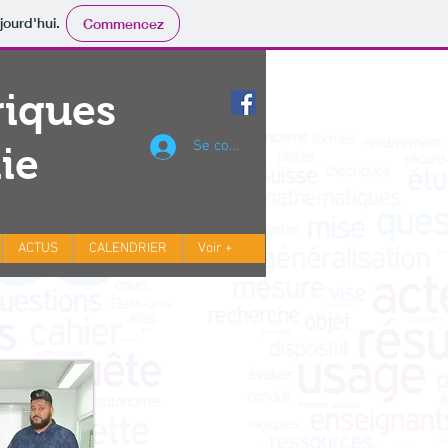
jourd'hui.
Commencez
riques
Se connecter
ie
ACTUS
CALENDRIER
Voir +