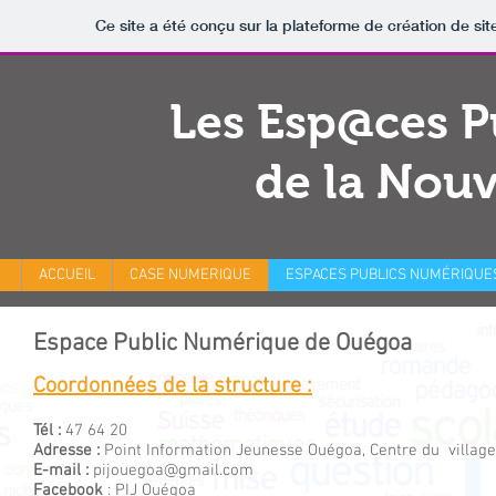
Ce site a été conçu sur la plateforme de création de sit
Les Esp@ces P
de la Nouv
ACCUEIL
CASE NUMERIQUE
ESPACES PUBLICS NUMÉRIQUE
Espace Public Numérique de Ouégoa
Coordonnées de la structure :
Tél :
47 64 20
Adresse :
Point Information Jeunesse Ouégoa, Centre du villag
E-mail :
pijouegoa@gmail.com
​Facebook
:
PIJ Ouégoa